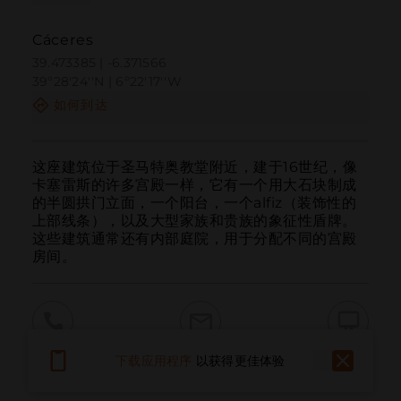
Cáceres
39.473385 | -6.371566
39º28'24''N | 6º22'17''W
如何到达
这座建筑位于圣马特奥教堂附近，建于16世纪，像
卡塞雷斯的许多宫殿一样，它有一个用大石块制成
的半圆拱门立面，一个阳台，一个alfiz（装饰性的
上部线条），以及大型家族和贵族的象征性盾牌。
这些建筑通常还有内部庭院，用于分配不同的宫殿
房间。
呼叫
电子邮件
网站
下载应用程序
以获得更佳体验