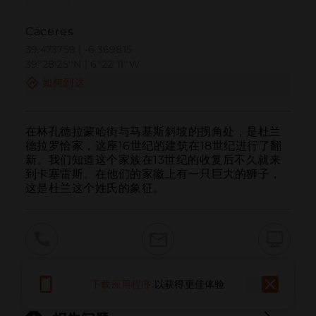
Cáceres
39.473759 | -6.369815
39º28'25''N | 6º22'11''W
如何到达
在林孔德拉蒙哈街与马基斯斜坡的拐角处，是杜兰
德拉罗恰家，这座16世纪的建筑在18世纪进行了翻
新。我们知道这个家族在13世纪的收复后不久就来
到卡塞雷斯。在他们的家徽上有一只巨大的狮子，
这是杜兰这个姓氏的象征。
呼叫
电子邮件
网站
下载应用程序
以获得更佳体验