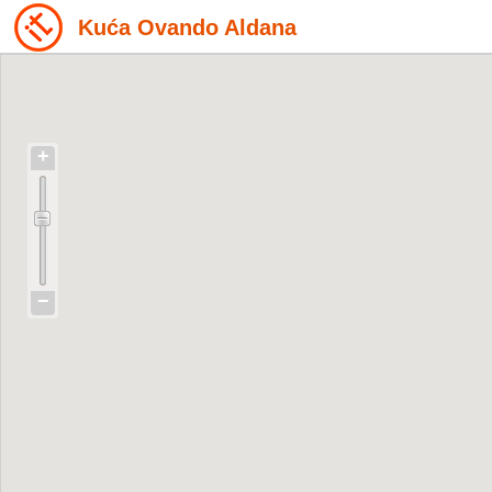
Kuća Ovando Aldana
+
−