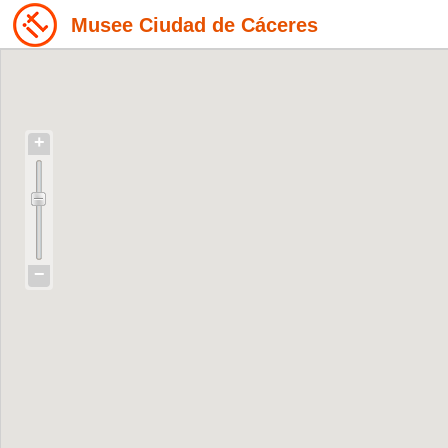
Musee Ciudad de Cáceres
+
−