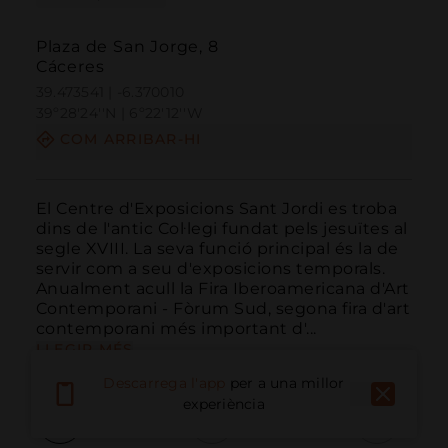
Plaza de San Jorge, 8
Cáceres
39.473541 | -6.370010
39º28'24''N | 6º22'12''W
COM ARRIBAR-HI
El Centre d'Exposicions Sant Jordi es troba 
dins de l'antic Col·legi fundat pels jesuïtes al 
segle XVIII. La seva funció principal és la de 
servir com a seu d'exposicions temporals. 
Anualment acull la Fira Iberoamericana d'Art 
Contemporani - Fòrum Sud, segona fira d'art 
contemporani més important d'...
LLEGIR MÉS
Descarrega l'app
per a una millor
experiència