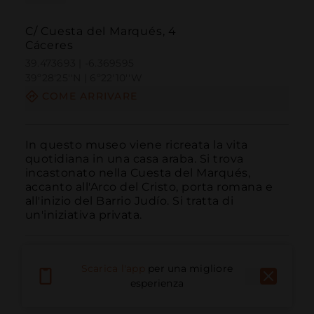
C/ Cuesta del Marqués, 4
Cáceres
39.473693 | -6.369595
39º28'25''N | 6º22'10''W
COME ARRIVARE
In questo museo viene ricreata la vita 
quotidiana in una casa araba. Si trova 
incastonato nella Cuesta del Marqués, 
accanto all'Arco del Cristo, porta romana e 
all'inizio del Barrio Judío. Si tratta di 
un'iniziativa privata.
Scarica l'app
per una migliore
esperienza
Chiama
E-mail
Sito Web