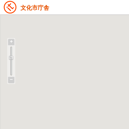
文化市庁舎
+
−