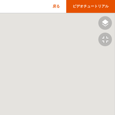
戻る
ビデオチュートリアル
fullscreen_exit