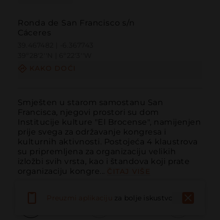
Ronda de San Francisco s/n
Cáceres
39.467482 | -6.367743
39º28'2''N | 6º22'3''W
KAKO DOĆI
Smješten u starom samostanu San 
Francisca, njegovi prostori su dom 
Institucije kulture "El Brocense", namijenjen 
prije svega za održavanje kongresa i 
kulturnih aktivnosti. Postojeća 4 klaustrova 
su pripremljena za organizaciju velikih 
izložbi svih vrsta, kao i štandova koji prate 
organizaciju kongre...
ČITAJ VIŠE
Preuzmi aplikaciju
za bolje iskustvo