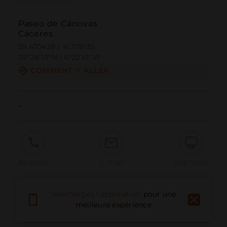
Paseo de Cánovas
Cáceres
39.470429 | -6.378135
39º28'13''N | 6º22'41''W
COMMENT Y ALLER
-
Appeler
E-mail
Site Web
Téléchargez l'application
pour une
Signaler un problème
meilleure expérience