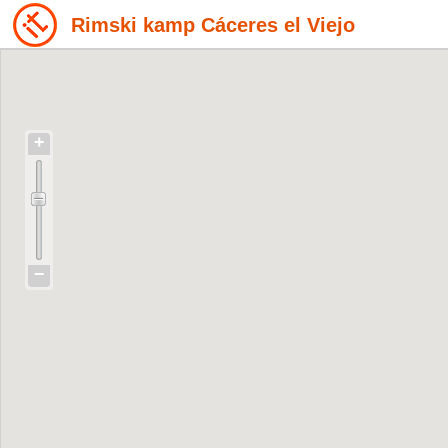
Rimski kamp Cáceres el Viejo
+
−