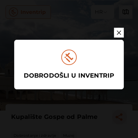
HR
DOBRODOŠLI U INVENTRIP
Kupalište Gospe od Palme
Dobrostanje i zdravlje
Muzej