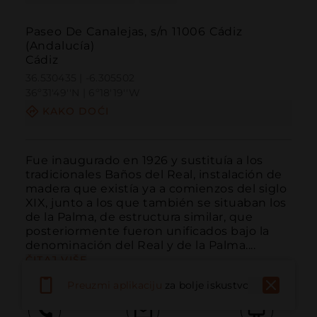
Paseo De Canalejas, s/n 11006 Cádiz
(Andalucía)
Cádiz
36.530435 | -6.305502
36º31'49''N | 6º18'19''W
KAKO DOĆI
Fue inaugurado en 1926 y sustituía a los 
tradicionales Baños del Real, instalación de 
madera que existía ya a comienzos del siglo 
XIX, junto a los que también se situaban los 
de la Palma, de estructura similar, que 
posteriormente fueron unificados bajo la 
denominación del Real y de la Palma....
ČITAJ VIŠE
Preuzmi aplikaciju
za bolje iskustvo