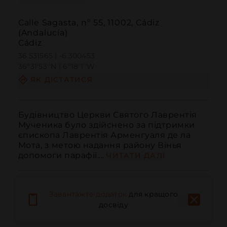
Calle Sagasta, nº 55, 11002, Cádiz
(Andalucía)
Cádiz
36.531565 | -6.300453
36º31'53''N | 6º18'1''W
ЯК ДІСТАТИСЯ
Будівництво Церкви Святого Лаврентія 
Мученика було здійснено за підтримки 
єпископа Лаврентія Арменгуаля де ла 
Мота, з метою надання району Вінья 
допомоги парафії....
ЧИТАТИ ДАЛІ
Завантажте додаток
для кращого
досвіду
Дзвонити
Електронна пошта
Веб-сайт