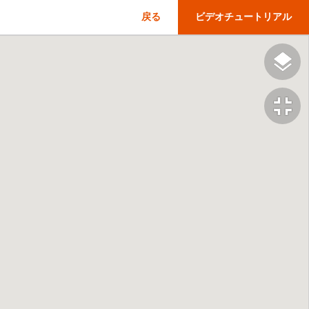
戻る
ビデオチュートリアル
fullscreen_exit