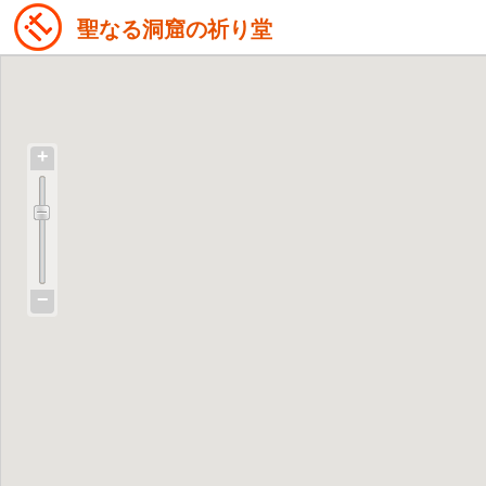
聖なる洞窟の祈り堂
+
−