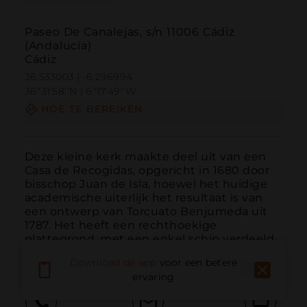
Paseo De Canalejas, s/n 11006 Cádiz
(Andalucía)
Cádiz
36.533003 | -6.296994
36º31'58''N | 6º17'49''W
HOE TE BEREIKEN
Deze kleine kerk maakte deel uit van een 
Casa de Recogidas, opgericht in 1680 door 
bisschop Juan de Isla, hoewel het huidige 
academische uiterlijk het resultaat is van 
een ontwerp van Torcuato Benjumeda uit 
1787. Het heeft een rechthoekige 
plattegrond, met een enkel schip verdeeld 
in drie openingen ...
MEER LEZEN
Download de app
voor een betere
ervaring