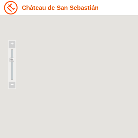
Château de San Sebastián
+
−