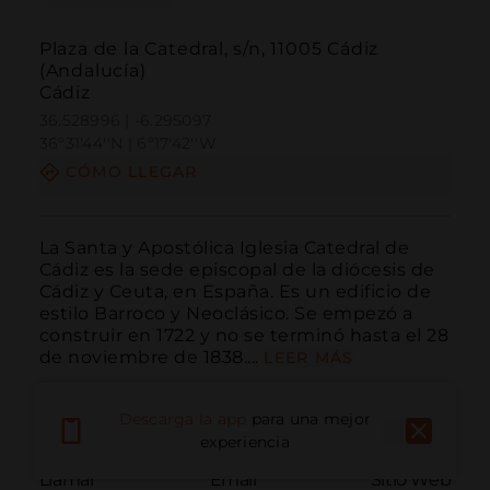
Plaza de la Catedral, s/n, 11005 Cádiz
(Andalucía)
Cádiz
36.528996 | -6.295097
36º31'44''N | 6º17'42''W
CÓMO LLEGAR
La Santa y Apostólica Iglesia Catedral de 
Cádiz es la sede episcopal de la diócesis de 
Cádiz y Ceuta, en España. Es un edificio de 
estilo Barroco y Neoclásico. Se empezó a 
construir en 1722 y no se terminó hasta el 28 
de noviembre de 1838....
LEER MÁS
Descarga la app
para una mejor
experiencia
Llamar
Email
Sitio Web