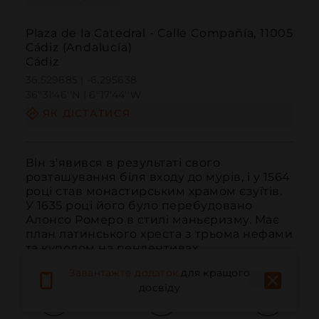
Plaza de la Catedral - Calle Compañía, 11005
Cádiz (Andalucía)
Cádiz
36.529685 | -6.295638
36º31'46''N | 6º17'44''W
ЯК ДІСТАТИСЯ
Він з'явився в результаті свого 
розташування біля входу до мурів, і у 1564 
році став монастирським храмом єзуїтів. 
У 1635 році його було перебудовано 
Алонсо Ромеро в стилі маньєризму. Має 
план латинського хреста з трьома нефами 
та куполом на пендентивах.
Завантажте додаток
для кращого
досвіду