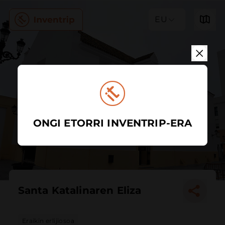
EU
ONGI ETORRI INVENTRIP-ERA
Santa Katalinaren Eliza
Eraikin erlijiosoa