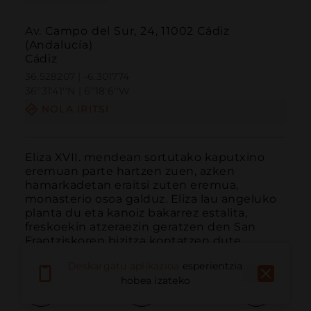
Av. Campo del Sur, 24, 11002 Cádiz
(Andalucía)
Cádiz
36.528207 | -6.301774
36º31'41''N | 6º18'6''W
NOLA IRITSI
Eliza XVII. mendean sortutako kaputxino 
eremuan parte hartzen zuen, azken 
hamarkadetan eraitsi zuten eremua, 
monasterio osoa galduz. Eliza lau angeluko 
planta du eta kanoiz bakarrez estalita, 
freskoekin atzeraezin geratzen den San 
Frantziskoren bizitza kontatzen dute.
Deskargatu aplikazioa
esperientzia
hobea izateko