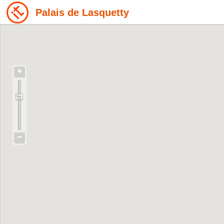
Palais de Lasquetty
+
−