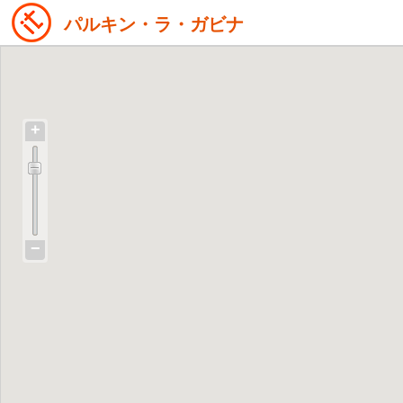
パルキン・ラ・ガビナ
+
−