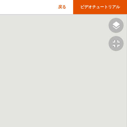
戻る
ビデオチュートリアル
fullscreen_exit