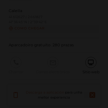
Calella
41.612627 | 2.661827
41º36'45''N | 2º39'42''E
COMO CHEGAR
Aparcadoiro gratuíto. 280 prazas
Chamar
Correo electrónico
Sitio web
Informar dun problema
Descarga a aplicación
para unha
mellor experiencia