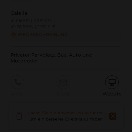
Calella
41.616661 | 2.652572
41º36'59''N | 2º39'9''E
WEGBESCHREIBUNG
Privater Parkplatz. Bus, Auto und 
Motorräder
Anruf
E-Mail
Website
Laden Sie die Anwendung herunter,
Problem melden
um ein besseres Erlebnis zu haben