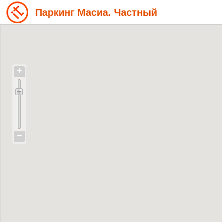
Паркинг Масиа. Частный
+
−