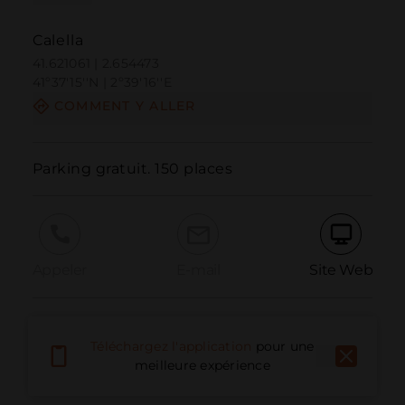
Calella
41.621061 | 2.654473
41º37'15''N | 2º39'16''E
COMMENT Y ALLER
Parking gratuit. 150 places
Appeler
E-mail
Site Web
Signaler un problème
Téléchargez l'application
pour une
meilleure expérience