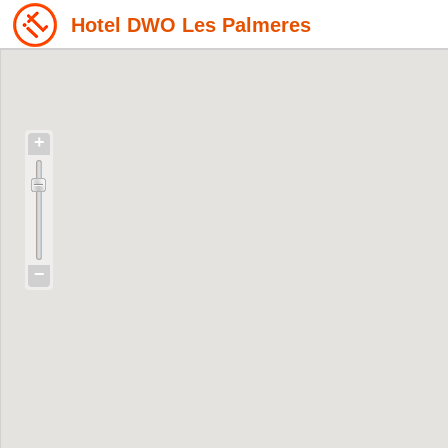
Hotel DWO Les Palmeres
+
−