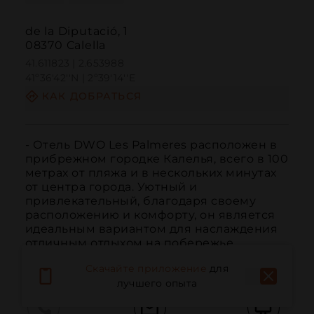
de la Diputació, 1
08370 Calella
41.611823 | 2.653988
41º36'42''N | 2º39'14''E
КАК ДОБРАТЬСЯ
- Отель DWO Les Palmeres расположен в 
прибрежном городке Калелья, всего в 100 
метрах от пляжа и в нескольких минутах 
от центра города. Уютный и 
привлекательный, благодаря своему 
расположению и комфорту, он является 
идеальным вариантом для наслаждения 
отличным отдыхом на побережье 
Барселоны.
ЧИТАТЬ ДАЛЬШЕ
Скачайте приложение
для
лучшего опыта