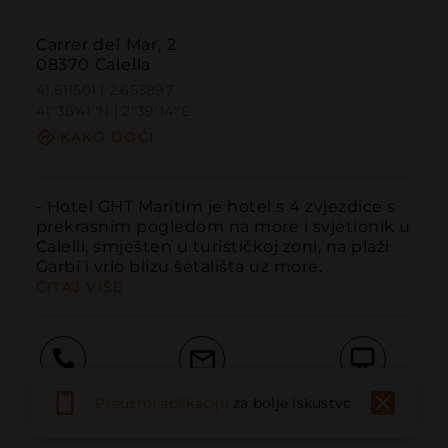
Carrer del Mar, 2
08370 Calella
41.611501 | 2.653897
41º36'41''N | 2º39'14''E
KAKO DOĆI
- Hotel GHT Marítim je hotel s 4 zvjezdice s 
prekrasnim pogledom na more i svjetionik u 
Calelli, smješten u turističkoj zoni, na plaži 
Garbí i vrlo blizu šetališta uz more.
ČITAJ VIŠE
Pozvati
Email
Web stranica
Preuzmi aplikaciju
za bolje iskustvo