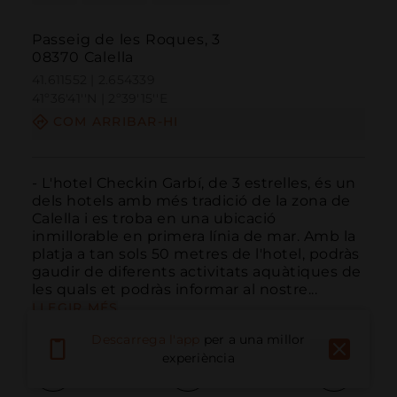
Passeig de les Roques, 3
08370 Calella
41.611552 | 2.654339
41º36'41''N | 2º39'15''E
COM ARRIBAR-HI
- L'hotel Checkin Garbí, de 3 estrelles, és un 
dels hotels amb més tradició de la zona de 
Calella i es troba en una ubicació 
inmillorable en primera línia de mar. Amb la 
platja a tan sols 50 metres de l'hotel, podràs 
gaudir de diferents activitats aquàtiques de 
les quals et podràs informar al nostre...
LLEGIR MÉS
Descarrega l'app
per a una millor
experiència