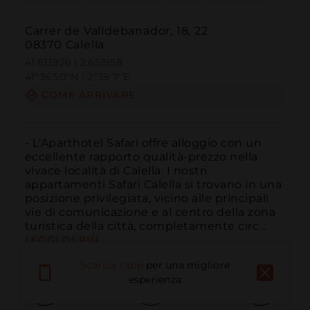
Carrer de Valldebanador, 18, 22
08370 Calella
41.613926 | 2.651958
41º36'50''N | 2º39'7''E
COME ARRIVARE
- L'Aparthotel Safari offre alloggio con un 
eccellente rapporto qualità-prezzo nella 
vivace località di Calella. I nostri 
appartamenti Safari Calella si trovano in una 
posizione privilegiata, vicino alle principali 
vie di comunicazione e al centro della zona 
turistica della città, completamente circ...
LEGGI DI PIÙ
Scarica l'app
per una migliore
esperienza