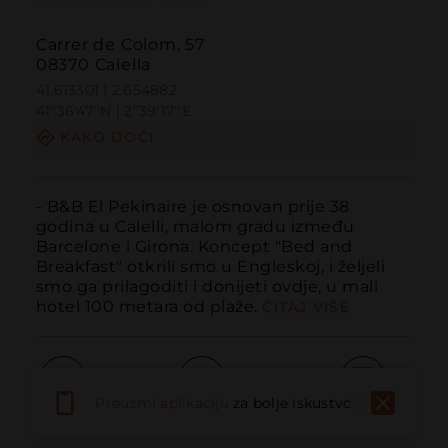
Carrer de Colom, 57
08370 Calella
41.613301 | 2.654882
41º36'47''N | 2º39'17''E
KAKO DOĆI
- B&B El Pekinaire je osnovan prije 38 
godina u Calelli, malom gradu između 
Barcelone i Girona. Koncept "Bed and 
Breakfast" otkrili smo u Engleskoj, i željeli 
smo ga prilagoditi i donijeti ovdje, u mali 
hotel 100 metara od plaže.
ČITAJ VIŠE
Preuzmi aplikaciju
za bolje iskustvo
Pozvati
Email
Web stranica