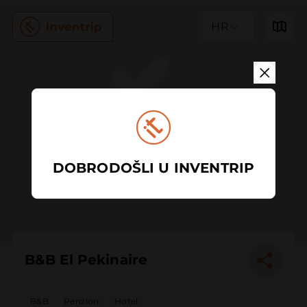
HR
DOBRODOŠLI U INVENTRIP
B&B El Pekinaire
B&B
Penzion
Hotel