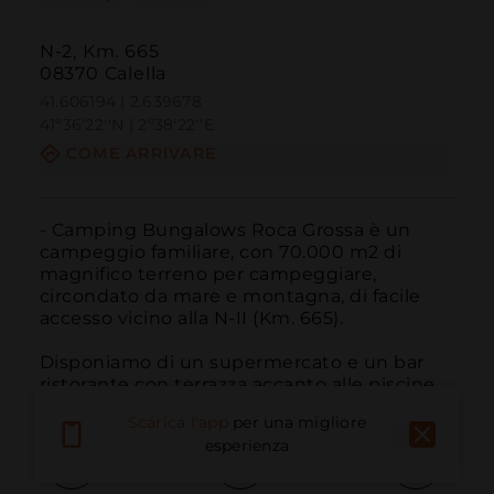
N-2, Km. 665
08370 Calella
41.606194 | 2.639678
41º36'22''N | 2º38'22''E
COME ARRIVARE
- Camping Bungalows Roca Grossa è un 
campeggio familiare, con 70.000 m2 di 
magnifico terreno per campeggiare, 
circondato da mare e montagna, di facile 
accesso vicino alla N-II (Km. 665).

Disponiamo di un supermercato e un bar 
ristorante con terrazza accanto alle piscine.
Scarica l'app
per una migliore
esperienza