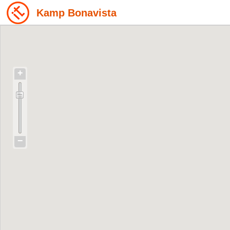
Kamp Bonavista
+
−