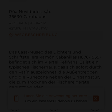
Rúa Novidades, s/n.
36630 Cambados
42.518464 | -8.814312
42º31'6''N | 8º48'51''W
WEGBESCHREIBUNG
Das Casa-Museo des Dichters und 
Schriftstellers Ramón Cabanillas (1876-1959) 
befindet sich im Viertel Fefiñáns. Es ist ein 
typisches Fischerhaus, das sich sofort durch 
den Patín auszeichnet: die Außentreppen 
und die Ruhezone neben der Eingangstür, 
die zum Trocknen der Fischereigeräte 
genutzt wurden.
Laden Sie die Anwendung herunter,
um ein besseres Erlebnis zu haben