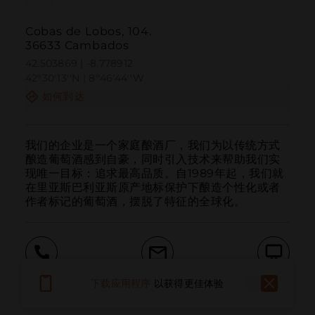
Cobas de Lobos, 104.
36633 Cambados
42.503869 | -8.778912
42º30'13''N | 8º46'44''W
如何到达
我们的企业是一个家庭酿酒厂，我们为以传统方式
酿造葡萄酒感到自豪，同时引入技术来帮助我们实
现唯一目标：追求最高品质。自1989年起，我们就
在里亚斯巴利亚斯原产地标保护下酿造个性化或者
作者标记的葡萄酒，摆脱了特征的全球化。
呼叫
电子邮件
网站
下载应用程序
以获得更佳体验