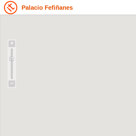
Palacio Fefiñanes
+
−