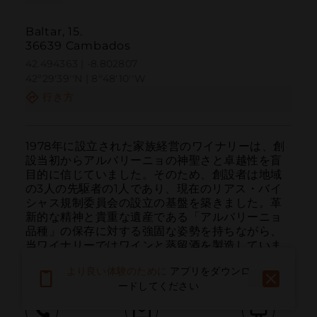
Baltar, 15.
36639 Cambados
42.494363 | -8.802807
42º29'39''N | 8º48'10''W
行き方
1978年に設立された家族経営のワイナリーは、創
設当初からアルバリーニョの神聖さと卓越性を盲
目的に信じていました。そのため、創設者は地域
の3人の先駆者の1人であり、現在のリアス・バイ
シャス規制委員会の設立の基盤を築きました。革
新的な精神と貴重な遺産である「アルバリーニョ
品種」の保存に対する強固な姿勢を持ちながら、
当ワイナリーではワインと蒸留酒を製造していま
す。
より良い体験のために
アプリをダウンロ
ードしてください