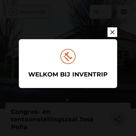
NL
WELKOM BIJ INVENTRIP
Congres- en
tentoonstellingszaal José
Peña