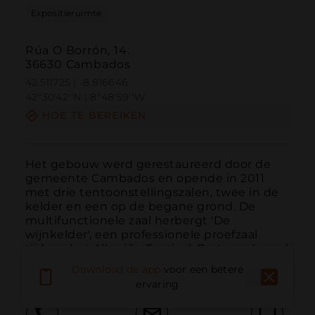
Expositieruimte
Rúa O Borrón, 14.
36630 Cambados
42.511725 | -8.816646
42º30'42''N | 8º48'59''W
HOE TE BEREIKEN
Het gebouw werd gerestaureerd door de 
gemeente Cambados en opende in 2011 
met drie tentoonstellingszalen, twee in de 
kelder en een op de begane grond. De 
multifunctionele zaal herbergt 'De 
wijnkelder', een professionele proefzaal 
tijdens het Albariño Festival. De tweede zaal 
is gewijd aan José Peña,...
MEER LEZEN
Download de app
voor een betere
ervaring