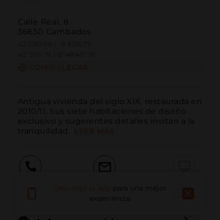
Calle Real, 8
36630 Cambados
42.518398 | -8.813677
42º31'6''N | 8º48'49''W
CÓMO LLEGAR
Antigua vivienda del siglo XIX, restaurada en 
2010/11. Sus siete habitaciones de diseño 
exclusivo y sugerentes detalles invitan a la 
tranquilidad. 
LEER MÁS
Llamar
Email
Sitio Web
Descarga la app
para una mejor
experiencia