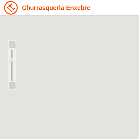
Churrasqueria Enxebre
+
−