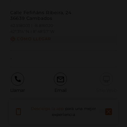
Calle Fefiñáns Ribeira, 24
36639 Cambados
42.518003 | -8.816020
42º31'4''N | 8º48'57''W
CÓMO LLEGAR
-
Llamar
Email
Sitio Web
Descarga la app
para una mejor
Informar problema
experiencia