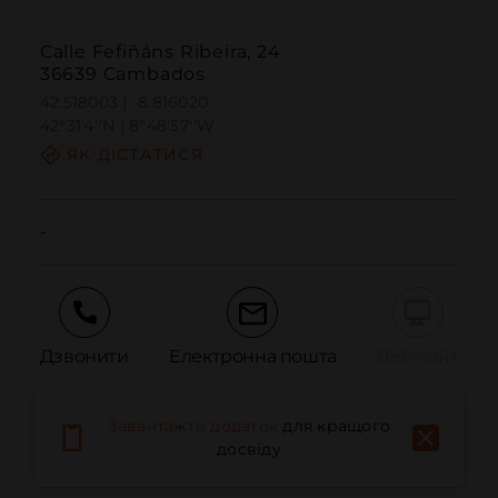
Calle Fefiñáns Ribeira, 24
36639 Cambados
42.518003 | -8.816020
42º31'4''N | 8º48'57''W
ЯК ДІСТАТИСЯ
-
Дзвонити
Електронна пошта
Веб-сайт
Завантажте додаток
для кращого
Повідомити про проблему
досвіду