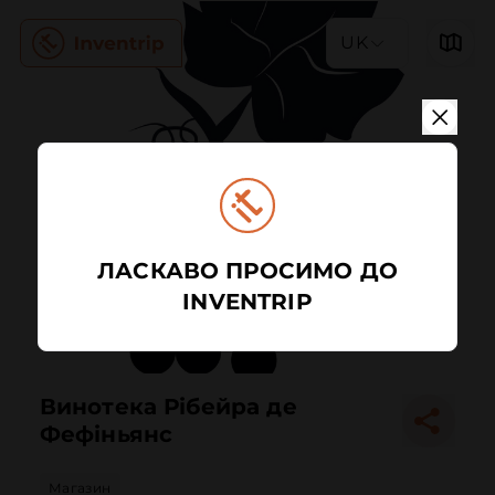
UK
ЛАСКАВО ПРОСИМО ДО
INVENTRIP
Винотека Рібейра де
Фефіньянс
Магазин