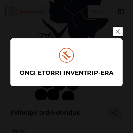
EU
ONGI ETORRI INVENTRIP-ERA
Principe ardo-dendak
Denda