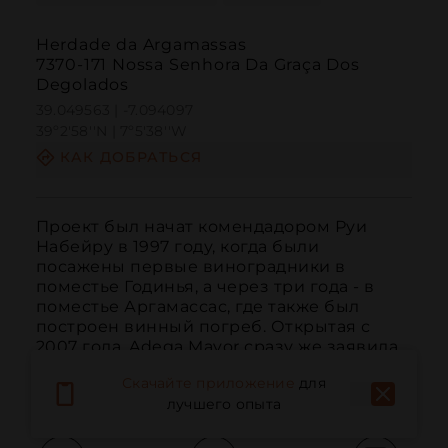
Herdade da Argamassas
7370-171 Nossa Senhora Da Graça Dos
Degolados
39.049563 | -7.094097
39º2'58''N | 7º5'38''W
КАК ДОБРАТЬСЯ
Проект был начат комендадором Руи 
Набейру в 1997 году, когда были 
посажены первые виноградники в 
поместье Годинья, а через три года - в 
поместье Аргамассас, где также был 
построен винный погреб. Открытая с 
2007 года, Adega Mayor сразу же заявила 
о себе как веха в эстетике благодаря 
Скачайте приложение
для
работе признанног...
ЧИТАТЬ ДАЛЬШЕ
лучшего опыта