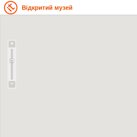
Відкритий музей
+
−