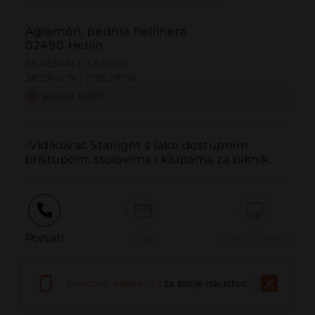
Agramón, pednia hellinera.
02490 Hellín
38.433441 | -1.641506
38º26'0''N | 1º38'29''W
KAKO DOĆI
-Vidikovac Starlight s lako dostupnim 
pristupom, stolovima i klupama za piknik.
Pozvati
Email
Web stranica
Preuzmi aplikaciju
za bolje iskustvo
Prijaviti problem