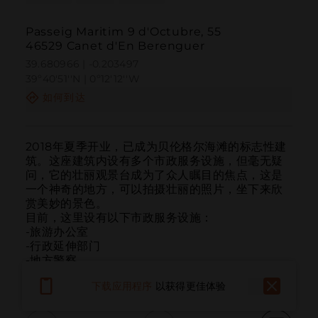
Passeig Maritim 9 d'Octubre, 55
46529 Canet d'En Berenguer
39.680966 | -0.203497
39º40'51''N | 0º12'12''W
如何到达
2018年夏季开业，已成为贝伦格尔海滩的标志性建
筑。这座建筑内设有多个市政服务设施，但毫无疑
问，它的壮丽观景台成为了众人瞩目的焦点，这是
一个神奇的地方，可以拍摄壮丽的照片，坐下来欣
赏美妙的景色。

目前，这里设有以下市政服务设施：

-旅游办公室

-行政延伸部门

-地方警察

-沙滩图书馆
下载应用程序
以获得更佳体验