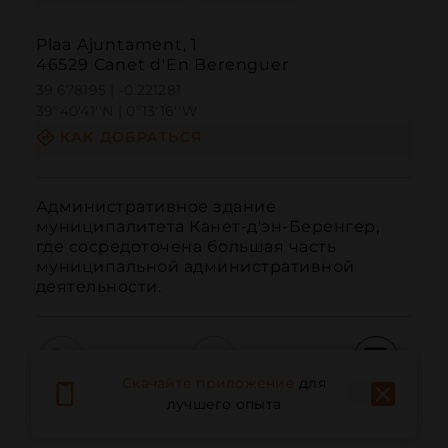
Plaa Ajuntament, 1
46529 Canet d'En Berenguer
39.678195 | -0.221281
39º40'41''N | 0º13'16''W
КАК ДОБРАТЬСЯ
Административное здание 
муниципалитета Канет-д'эн-Беренгер, 
где сосредоточена большая часть 
муниципальной административной 
деятельности.
Скачайте приложение
для
Вызов
Электронная почта
Веб-сайт
лучшего опыта