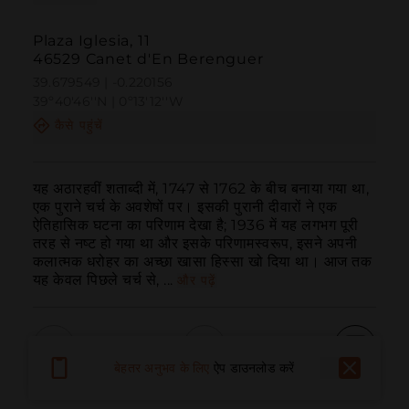
Plaza Iglesia, 11
46529 Canet d'En Berenguer
39.679549 | -0.220156
39º40'46''N | 0º13'12''W
कैसे पहुंचें
यह अठारहवीं शताब्दी में, 1747 से 1762 के बीच बनाया गया था, 
एक पुराने चर्च के अवशेषों पर। इसकी पुरानी दीवारों ने एक 
ऐतिहासिक घटना का परिणाम देखा है; 1936 में यह लगभग पूरी 
तरह से नष्ट हो गया था और इसके परिणामस्वरूप, इसने अपनी 
कलात्मक धरोहर का अच्छा खासा हिस्सा खो दिया था। आज तक 
यह केवल पिछले चर्च से, ...
और पढ़ें
बेहतर अनुभव के लिए
ऐप डाउनलोड करें
बुलाना
ईमेल
वेबसाइट