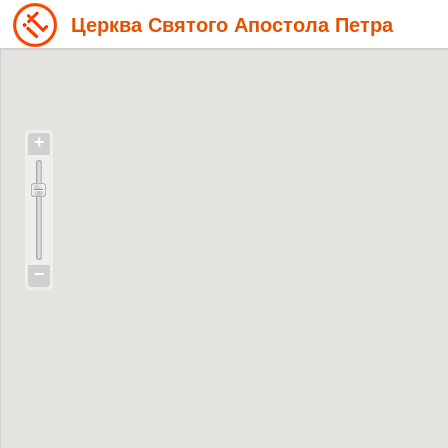
Церква Святого Апостола Петра
+
−