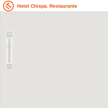
Hotel Chispa. Restaurante
+
−